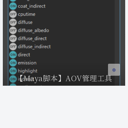
夜间模式
Sans Serif
Serif
浅阴影
深阴影
关闭
日落
暗化
灰度
【Maya脚本】AOV管理工具
2021-10-18 11:36
|
5,865
|
10
|
脚本分享
72 字
|
1 分钟内
1.该脚本可以批量设置当前渲染层哪些aov打开哪些