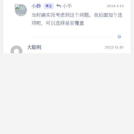
小静
小华
2024-1-13
博主
关闭
日落
暗化
灰度
当时确实没考虑到这个问题。我后面加个选
项吧，可以选择是否覆盖
大聪明
2022-11-10
大佬，可以搞个实用功能吗，选择模型 ——
列出贴图 —— 一键添加名称并添加或者修改
后缀 ——play，这样多简单啊
小静
大聪明
2022-11-11
博主
这个工具主要还是用来更改贴图命名的，改
后缀是附带的，其实直接改后缀的话有可能
会影响图片，导致图片无法打开，渲染出现
问题。这个功能对这个工具来说比较鸡肋