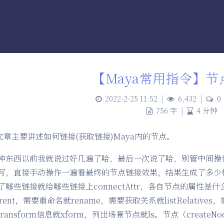
【Maya常用指令】节
2022-2-25 11:52
|
6,432
|
0
756 字
|
4 分钟
文章主要讲述如何链接(获取链接)Maya内的节点。
种东西以前我就说过好几遍了哈，最后一次说了哈，别管中间操
写，直接手动操作一遍看最终的节点链接效果，结果生成了多少相关节
了哪些链接就给哪些链接上connectAttr，各自节点的属性是什么
arent，需要重命名就rename，需要获取关系就listRelatives，
transform信息就xform，列出场景节点就ls。节点（createNod