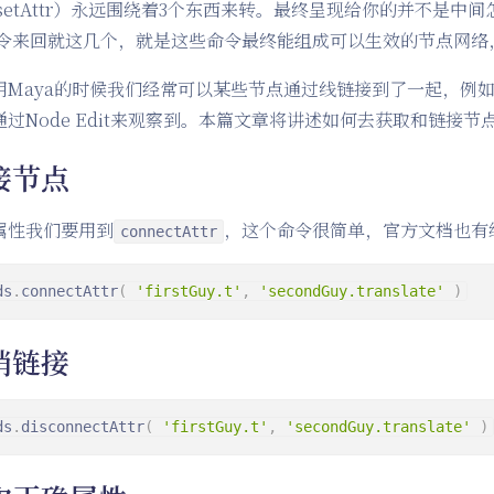
setAttr）永远围绕着3个东西来转。最终呈现给你的并不是
令来回就这几个，就是这些命令最终能组成可以生效的节点网络
用Maya的时候我们经常可以某些节点通过线链接到了一起，例如
通过Node Edit来观察到。本篇文章将讲述如何去获取和链接节
接节点
属性我们要用到
，这个命令很简单，官方文档也有
connectAttr
ds
.
connectAttr
(
'firstGuy.t'
,
'secondGuy.translate'
)
消链接
ds
.
disconnectAttr
(
'firstGuy.t'
,
'secondGuy.translate'
)