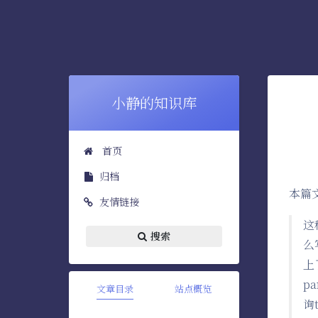
小静的知识库
首页
归档
本篇
友情链接
这
搜索
么
上
p
文章目录
站点概览
询