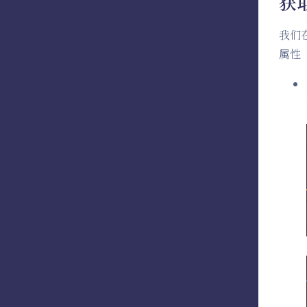
获
我们
属性