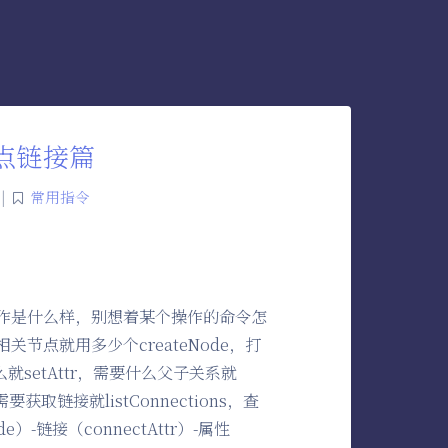
点链接篇
|
常用指令
作是什么样，别想着某个操作的命令怎
点就用多少个createNode，打
就setAttr，需要什么父子关系就
需要获取链接就listConnections，查
e）-链接（connectAttr）-属性