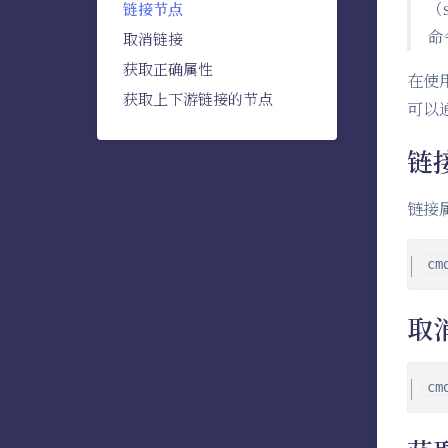
（
链接节点
命
取消链接
获取正确属性
在使
获取上下游链接的节点
可以
链
链接
cm
取
cm