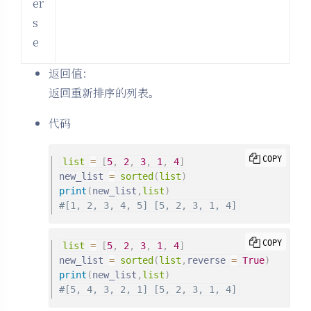
er
s
e
返回值：
返回重新排序的列表。
代码
COPY
list
=
[
5
,
2
,
3
,
1
,
4
]
new_list 
=
sorted
(
list
)
print
(
new_list
,
list
)
#[1, 2, 3, 4, 5] [5, 2, 3, 1, 4]
COPY
list
=
[
5
,
2
,
3
,
1
,
4
]
new_list 
=
sorted
(
list
,
reverse 
=
True
)
print
(
new_list
,
list
)
#[5, 4, 3, 2, 1] [5, 2, 3, 1, 4]