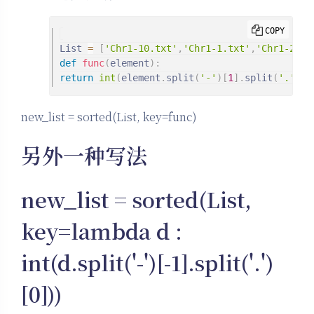
COPY
List 
=
[
'Chr1-10.txt'
,
'Chr1-1.txt'
,
'Chr1-2.tx
def
func
(
element
)
:
return
int
(
element
.
split
(
'-'
)
[
1
]
.
split
(
'.'
)
[
0
new_list = sorted(List, key=func)
另外一种写法
new_list = sorted(List,
key=lambda d :
int(d.split('-')[-1].split('.')
[0]))