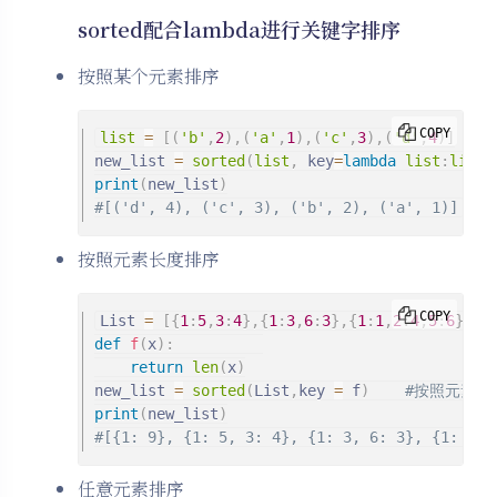
sorted配合lambda进行关键字排序
按照某个元素排序
COPY
list
=
[
(
'b'
,
2
)
,
(
'a'
,
1
)
,
(
'c'
,
3
)
,
(
'd'
,
4
)
]
new_list 
=
sorted
(
list
,
 key
=
lambda
list
:
list
[
print
(
new_list
)
#[('d', 4), ('c', 3), ('b', 2), ('a', 1)]
按照元素长度排序
COPY
List 
=
[
{
1
:
5
,
3
:
4
}
,
{
1
:
3
,
6
:
3
}
,
{
1
:
1
,
2
:
4
,
5
:
6
}
,
{
1
def
f
(
x
)
:
return
len
(
x
)
new_list 
=
sorted
(
List
,
key 
=
 f
)
#按照元素长
print
(
new_list
)
#[{1: 9}, {1: 5, 3: 4}, {1: 3, 6: 3}, {1: 1, 
任意元素排序