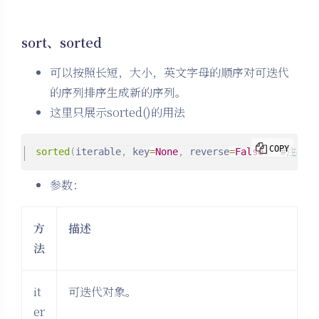
sort、sorted
可以按照长短，大小，英文字母的顺序对可迭代
的序列排序生成新的序列。
这里只展示sorted()的用法
COPY
sorted
(
iterable
,
 key
=
None
,
 reverse
=
False
)
#注在p
参数：
方
描述
法
it
可迭代对象。
er