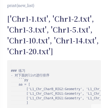
print(new_list)
['Chr1-1.txt', 'Chr1-2.txt',
'Chr1-3.txt', 'Chr1-5.txt',
'Chr1-10.txt', 'Chr1-14.txt',
'Chr1-20.txt']
夜间模式
Sans Serif
Serif
### 练习

浅阴影
深阴影
- 对下面的list进行排序

    ```py

    aa = [

关闭
日落
暗化
灰度
        ['L1_Chr_CharB_RIG2:Geometry', 'L1_Chr_Char
        ['L1_Chr_CharC_RIG1:Geometry', 'L1_Chr_Char
        ['L1_Chr_CharA_RIG1:Geometry', 'L1_Chr_Char
        ]