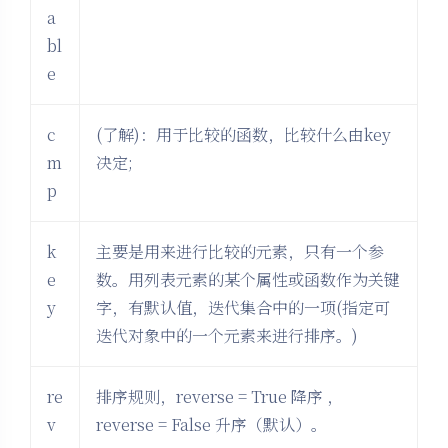
a
bl
e
c
(了解)：用于比较的函数，比较什么由key
m
决定;
p
k
主要是用来进行比较的元素，只有一个参
e
数。用列表元素的某个属性或函数作为关键
y
字，有默认值，迭代集合中的一项(指定可
迭代对象中的一个元素来进行排序。)
re
排序规则，reverse = True 降序 ，
v
reverse = False 升序（默认）。